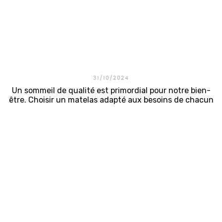
31/10/2024
Un sommeil de qualité est primordial pour notre bien-
être. Choisir un matelas adapté aux besoins de chacun
est essentiel pour profiter d’un repos optimal. C’est
dans cet esprit que la marque Colunex conçoit des
matelas haut de gamme , synonymes d’innovation,
de...