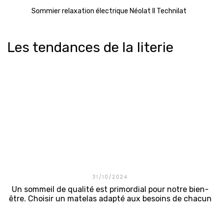
Sommier relaxation électrique Néolat II Technilat
Les tendances de la literie
31/10/2024
Un sommeil de qualité est primordial pour notre bien-
être. Choisir un matelas adapté aux besoins de chacun
est essentiel pour profiter d’un repos optimal. C’est
dans cet esprit que la marque Colunex conçoit des