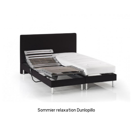
pouvez surélever votre tête ou bien vos jambes permettant
ainsi un meilleur repos si vous lisez ou regardez la TV et une
meilleure circulation du sang.
La sélection des sommiers relaxation Planète Literie
Chez Planète Literie, nous collaborons avec des spécialistes
français du sommeil comme Technilat, Treca et André Renault
afin de vous proposer des lits électriques de haute qualité et à
la fois esthétique. Découvrez chez Planète Literie l’ensemble de
nos sommiers relaxation.
Sommier relaxation Dunlopillo