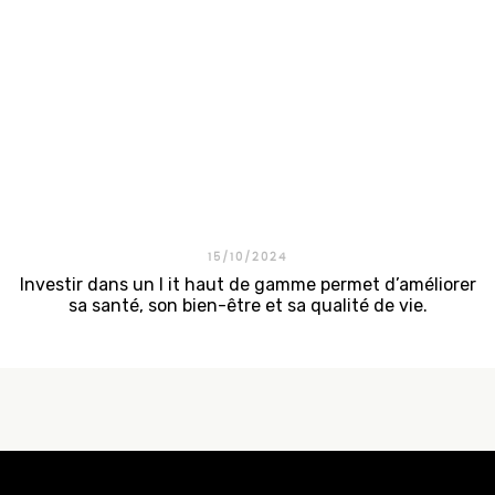
matelas haut de gamme , synonymes d’innovation,
de...
15/10/2024
Investir dans un l it haut de gamme permet d’améliorer
sa santé, son bien-être et sa qualité de vie.