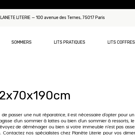
LANETE LITERIE
— 100 avenue des Ternes, 75017 Paris
SOMMIERS
LITS PRATIQUES
LITS COFFRES
Par Type
Par Dimension
Par Type
Par Dimensi
ca
Sommier à ressorts
Matelas 90x190
Lit Gigogne
Sommier 90
 2x70x190cm
mmons
Sommier à lattes
Matelas 120x190
Lit Tiroir
Sommier 12
tyrest
Sommier relaxation/électrique
Matelas 140x190
Sommier 14
 de passer une nuit réparatrice, il est nécessaire d’opter pour 
rns & Foster
Matelas 160x200
Sommier 16
agisse d’un sommier à lattes ou bien d’un sommier à ressorts, l
prévoyez de déménager ou bien si votre immeuble n’est pas asse
unex
Matelas 180x200
Sommier 180
ontactez nos spécialistes chez Planète Literie pour vos dime