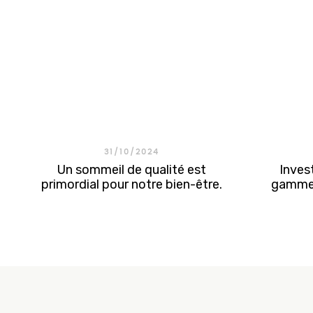
31/10/2024
Un sommeil de qualité est
Invest
primordial pour notre bien-être.
gamme 
Choisir un matelas adapté aux
santé
besoins de chacun est essentiel
pour profiter d’un repos
optimal. C’est dans cet esprit
que la marque Colunex conçoit
des matelas haut de gamme ,
synonymes d’innovation, de...