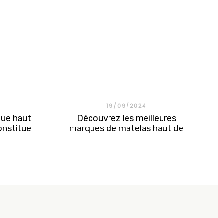
19/09/2024
que haut
Découvrez les meilleures
nstitue
marques de matelas haut de
l haut de
gamme