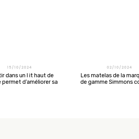
15/10/2024
02/10/2024
ir dans un l it haut de
Les matelas de la mar
permet d’améliorer sa
de gamme Simmons co
, son bien-être et sa
l'excellence du sommei
qualité de vie.
gamme.