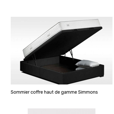
Matelas Seal
sommiers personnalisées.
Matelas Go
Sommier coffre haut de gamme Simmons