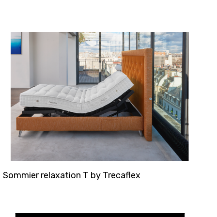
 dimensions personnalisées
Tableaux
Protège matelas
Couettes
Oreillers
Linge de Maison
Table de Chevets
Sommier relaxation T by Trecaflex