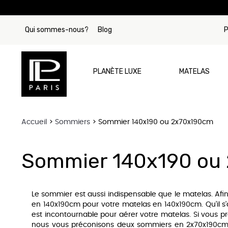
Qui sommes-nous?
Blog
P
PLANÈTE LUXE
MATELAS
Accueil
Sommiers
Sommier 140x190 ou 2x70x190cm
Par Marque
Matelas Tre
Sommier 140x190 ou
Matelas Si
Matelas Beau
Le sommier est aussi indispensable que le matelas. Afin
Matelas Stea
en 140x190cm pour votre matelas en 140x190cm. Qu’il s’
est incontournable pour aérer votre matelas. Si vous 
Matelas Col
nous vous préconisons deux sommiers en 2x70x190cm. C