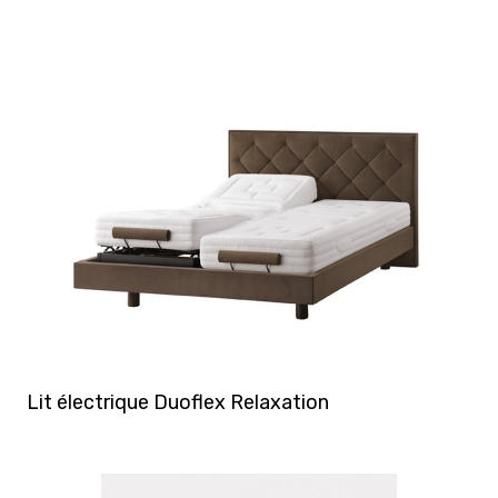
y Hôtel
Matelas 200x200
Sommier aux
marco
Matelas Dimensions personnalisées
Lit électrique Duoflex Relaxation