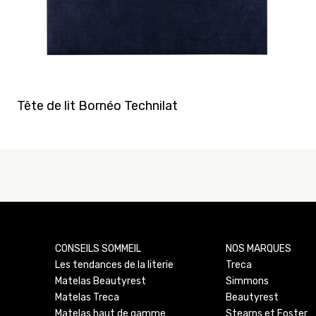
Tête de lit Bornéo Technilat
CONSEILS SOMMEIL
NOS MARQUES
Les tendances de la literie
Treca
Matelas Beautyrest
Simmons
Matelas Treca
Beautyrest
Matelas haut de gamme
Stearns et Foster