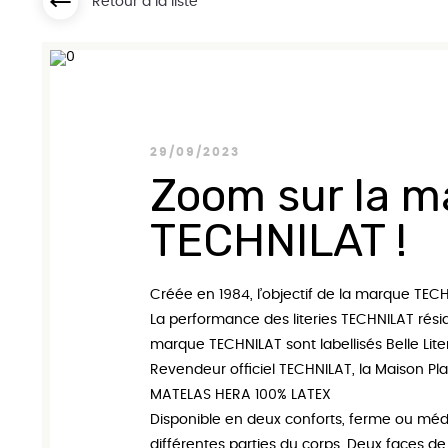
Retour à la liste
Matelas Seal
Matelas Go
29/09/2023
Zoom sur la ma
TECHNILAT !
Créée en 1984, l’objectif de la marque
TECH
La performance des literies
TECHNILAT
rési
marque TECHNILAT
sont labellisés Belle Lit
Revendeur officiel
TECHNILAT
, la
Maison Pla
MATELAS HERA 100% LATEX
Disponible en deux conforts, ferme ou méd
différentes parties du corps. Deux faces de