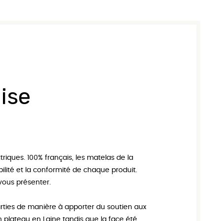
 dimensions personnalisées
Tableaux
Protège matelas
Couettes
Oreillers
Linge de Maison
Table de Chevets
ise
ctriques
. 100% français, les
matelas de la
çabilité et la conformité de chaque produit.
ous présenter.
arties de manière à apporter du soutien aux
n plateau en Laine tandis que la face été