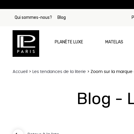
Qui sommes-nous?
Blog
P
PLANÈTE LUXE
MATELAS
Accueil
Les tendances de la literie
Zoom sur la marque d
Par Marque
Matelas Tre
Blog - 
Matelas Si
Matelas Beau
Matelas Stea
Matelas Col