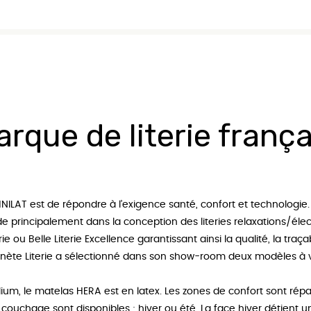
y Hôtel
Matelas 200x200
Sommier aux
marco
Matelas Dimensions personnalisées
rque de literie frança
NILAT
est de répondre à l’exigence santé, confort et technologie.
de principalement dans la conception des
literies relaxations/éle
erie ou Belle Literie Excellence garantissant ainsi la qualité, la tra
nète Literie
a sélectionné dans son show-room deux modèles à v
ium, le
matelas HERA
est en latex. Les zones de confort sont rép
 couchage sont disponibles : hiver ou été. La face hiver détient u