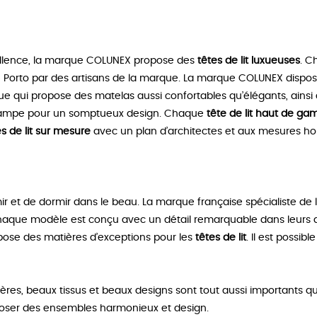
llence, la marque COLUNEX propose des
têtes de lit luxueuses
. 
 Porto par des artisans de la marque. La marque COLUNEX dispose 
ue qui propose des matelas aussi confortables qu’élégants, ains
t lampe pour un somptueux design. Chaque
tête de lit haut de g
es de lit sur mesure
avec un plan d’architectes et aux mesures ho
mir et de dormir dans le beau. La marque française spécialiste de
Chaque modèle est conçu avec un détail remarquable dans leurs at
pose des matières d’exceptions pour les
têtes de lit
. Il est possib
tières, beaux tissus et beaux designs sont tout aussi importants q
ser des ensembles harmonieux et design.