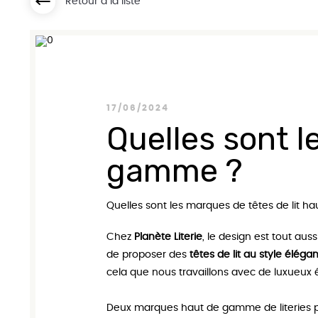
Retour à la liste
Matelas Seal
Matelas Go
17/06/2024
Quelles sont l
gamme ?
Quelles sont les marques de têtes de lit 
Chez
Planète Literie
, le design est tout au
de proposer des
têtes de lit au style élégan
cela que nous travaillons avec de luxueux é
Deux marques haut de gamme de literies p