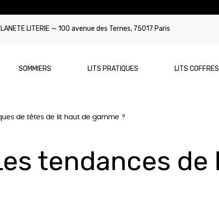
LANETE LITERIE
— 100 avenue des Ternes, 75017 Paris
SOMMIERS
LITS PRATIQUES
LITS COFFRES
ques de têtes de lit haut de gamme ?
Par Type
Par Dimension
Par Type
Par Dimensi
ca
Sommier à ressorts
Matelas 90x190
Lit Gigogne
Sommier 90
Les tendances de la
mmons
Sommier à lattes
Matelas 120x190
Lit Tiroir
Sommier 12
tyrest
Sommier relaxation/électrique
Matelas 140x190
Sommier 14
rns & Foster
Matelas 160x200
Sommier 16
unex
Matelas 180x200
Sommier 180