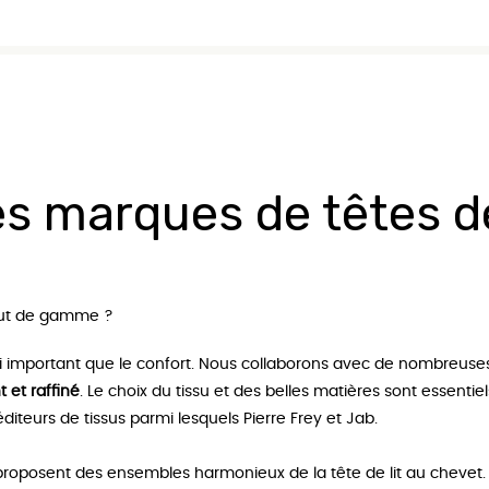
y Hôtel
Matelas 200x200
Sommier aux
marco
Matelas Dimensions personnalisées
es marques de têtes de
haut de gamme ?
ssi important que le confort. Nous collaborons avec de nombreus
t et raffiné
. Le choix du tissu et des belles matières sont essentiel
diteurs de tissus parmi lesquels Pierre Frey et Jab.
roposent des ensembles harmonieux de la tête de lit au chevet.