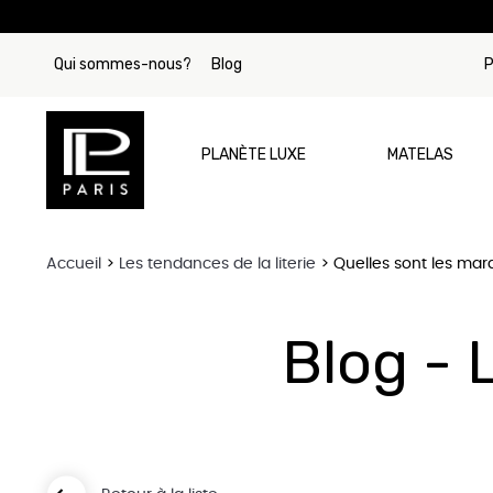
Qui sommes-nous?
Blog
P
PLANÈTE LUXE
MATELAS
Accueil
Les tendances de la literie
Quelles sont les mar
Par Marque
Matelas Tre
Blog - 
Matelas Si
Matelas Beau
Matelas Stea
Matelas Col