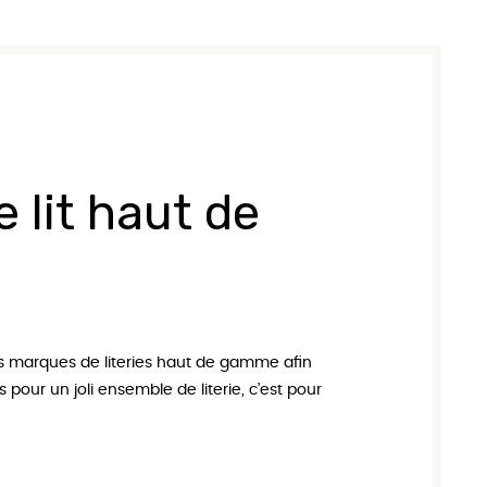
 dimensions personnalisées
Tableaux
Protège matelas
Couettes
Oreillers
Linge de Maison
Table de Chevets
 lit haut de
es marques de literies haut de gamme afin
s pour un joli ensemble de literie, c’est pour