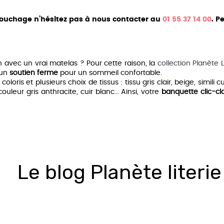
y Hôtel
Matelas 200x200
Sommier aux
 couchage n’hésitez pas à nous contacter au
01 55 37 14 00
. P
marco
Matelas Dimensions personnalisées
 avec un vrai matelas ? Pour cette raison, la
collection Planète L
’un
soutien ferme
pour un sommeil confortable.
loris et plusieurs choix de tissus : tissu gris clair, beige, simili
couleur gris anthracite, cuir blanc... Ainsi, votre
banquette clic-cl
places convertibles
, particulièrement dans un
petit apparteme
D’un autre côté, votre
canapé modulable
garantit
relaxation
tout
ign contemporain
ou au
style scandinave
dans le salon, la
chambr
vec vrai matelas Diva
seigne Diva a développé un savoir-faire permettant de vous of
Le blog Planète literie
 BZ,
canapé convertible en cuir
ou
canapé en tissu
.
 différentes collections :
pillo
c plusieurs matelas Simmons
rtements
igurations