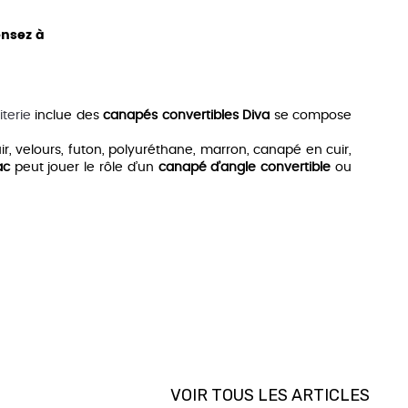
 dimensions personnalisées
Tableaux
ensez à
Protège matelas
Couettes
Oreillers
iterie
inclue des
canapés convertibles Diva
se compose
Linge de Maison
 cuir, velours, futon, polyuréthane, marron, canapé en cuir,
Table de Chevets
ac
peut jouer le rôle d’un
canapé d’angle convertible
ou
nt
. Par ailleurs, votre
banquette convertible
sera bien
 en permettant
d’optimiser l’espace
.
e d’amis
, la chambre d’enfant, le bureau…
frir différentes solutions :
couchage occasionnel
ou
VOIR TOUS LES ARTICLES