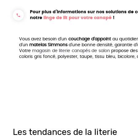
Matelas Seal
Pour plus d’informations sur nos solutions de
Matelas Go
notre
linge de lit pour votre canapé
!
Vous avez besoin d’un
couchage d’appoint
au quotidien
d’un
matelas Simmons
d’une bonne densité, garantie d
Votre
magasin de literie canapés de salon
propose des co
coloris gris foncé, polyester, taupe, tissu bleu, bicolore, 
d’appoint
.
D’ailleurs, vous pouvez
gagner de la place
avec des
évidemment un
lit d’appoint
à
déplier
en cas de besoin. 
Enfin, vous pouvez placet votre
canapé convertible des
Canapé convertible a
Spécialiste du canapé convertible
depuis 50 ans, l’en
quotidien,
canapé design
ou
banquette-lit
, clic-clac ou
De
fabrication française
, vous pouvez ainsi choisir parmi
Primova : tous les modèles équipés de matelas Dunlo
La gamme générale : un large choix de canapés ave
Les Compacts pour les petits espaces et petits appa
Les tendances de la literie
Les BZ, clic-clac et lits gigognes pour toutes les conf