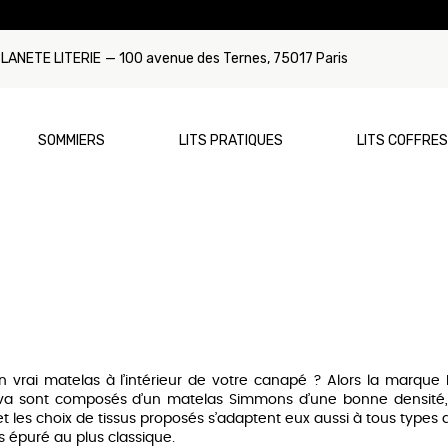
LANETE LITERIE
— 100 avenue des Ternes, 75017 Paris
SOMMIERS
LITS PRATIQUES
LITS COFFRES
Par Type
Par Dimension
Par Type
Par Dimensi
ca
Sommier à ressorts
Matelas 90x190
Lit Gigogne
Sommier 90
mmons
Sommier à lattes
Matelas 120x190
Lit Tiroir
Sommier 12
tyrest
Sommier relaxation/électrique
Matelas 140x190
Sommier 14
vrai matelas à l’intérieur de votre canapé ? Alors la marque 
rns & Foster
Matelas 160x200
Sommier 16
iva sont composés d’un matelas Simmons d’une bonne densité,
et les choix de tissus proposés s’adaptent eux aussi à tous types 
unex
Matelas 180x200
Sommier 180
us épuré au plus classique.