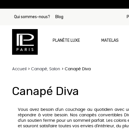
Qui sommes-nous?
Blog
P
PLANÈTE LUXE
MATELAS
Accueil
Canapé, Salon
Canapé Diva
Par Marque
Matelas Tre
Canapé Diva
Matelas Si
Matelas Beau
Vous avez besoin d’un couchage au quotidien avec un 
Matelas Stea
répondre à votre besoin. Nos canapés convertibles D
d’un soutien ferme pour un sommeil parfait. Les coloris 
Matelas Col
et sauront satisfaire toutes vos envies d’intérieur, du pl