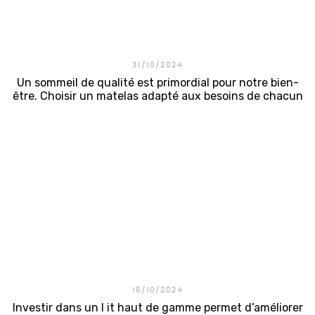
31/10/2024
Un sommeil de qualité est primordial pour notre bien-
être. Choisir un matelas adapté aux besoins de chacun
est essentiel pour profiter d’un repos optimal. C’est
dans cet esprit que la marque Colunex conçoit des
matelas haut de gamme , synonymes d’innovation,
de...
15/10/2024
Investir dans un l it haut de gamme permet d’améliorer