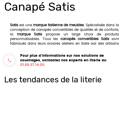
Canapé Satis
Satis
est une
marque italienne de meubles
. Spécialisée dans la
conception de canapés convertibles de qualités et de conforts,
la
marque Satis
propose un large choix de produits
personnalisables. Tous les
canapés convertibles Satis
sont
fabriqués dans leurs propres ateliers en Italie par des artisans
experts.
Satis
dispose d'un large choix de modèles pour
satisfaire tous les goûts contemporains, modernes, classiques
Pour plus d'informations sur nos solutions de
et convertibles. Les gammes de
canapés convertibles Satis
se
couchages, contactez nos experts en literie au
distinguent par leur confort d'exception. Plusieurs choix de
01.55.37.14.00.
revêtement sont disponibles : cuir, tissus, microfibre.
Les tendances de la literie