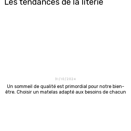
Les tendances de la literie
31/10/2024
Un sommeil de qualité est primordial pour notre bien-
être. Choisir un matelas adapté aux besoins de chacun
est essentiel pour profiter d’un repos optimal. C’est
dans cet esprit que la marque Colunex conçoit des
matelas haut de gamme , synonymes d’innovation,
de...