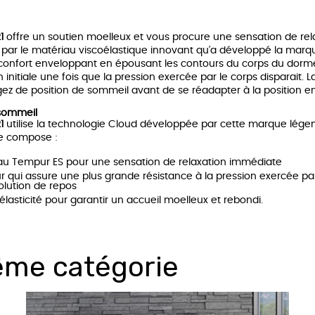
1
offre un soutien moelleux et vous procure une sensation de rel
 par le matériau viscoélastique innovant qu’a développé la marqu
r un confort enveloppant en épousant les contours du corps du dorm
initiale une fois que la pression exercée par le corps disparait.
ez de position de sommeil avant de se réadapter à la position 
 sommeil
1
utilise la technologie Cloud développée par cette marque lége
se compose :
u Tempur ES pour une sensation de relaxation immédiate
i assure une plus grande résistance à la pression exercée par
olution de repos
asticité pour garantir un accueil moelleux et rebondi.
ême catégorie