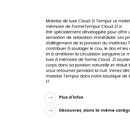
y Hôtel
Matelas 200x200
Sommier aux
marco
Matelas Dimensions personnalisées
Matelas de luxe Cloud 21 Tempur Le mate
mémoire de FormeTempur Cloud 21 a
été spécialement développée pour offrir 
sensation de relaxation immédiate. Les p
d'allègement de la pression du matériau
contribuer à soulager le cou, le dos et les 
et à améliorer la circulation sanguine.Le 
luxe à mémoire de forme Cloud 21 soutie
corps dans sa position naturelle et réduit 
vous retourner pendant la nuit. Venez déc
matelas Tempur dans notre boutique de lit
17.
Plus d'infos
Découvrez, dans la même catégo