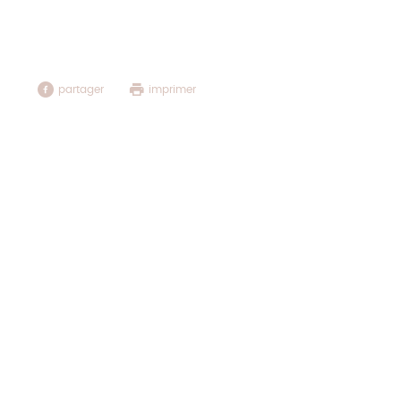
Matelas Seal
Matelas Go
partager
imprimer