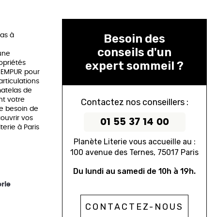
 dimensions personnalisées
Tableaux
Protège matelas
las à
Besoin des
Couettes
conseils d'un
Oreillers
une
expert sommeil ?
ropriétés
Linge de Maison
 TEMPUR pour
articulations
Table de Chevets
matelas de
nt votre
Contactez nos conseillers :
le besoin de
ouvrir vos
01 55 37 14 00
erie à Paris
Planète Literie vous accueille au :
100 avenue des Ternes, 75017 Paris
Du lundi au samedi de 10h à 19h.
rie
CONTACTEZ-NOUS