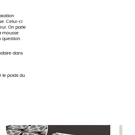
axation
e. Celui-ci
eur. On parle
 La mousse
en question.
ndaire dans
 le poids du