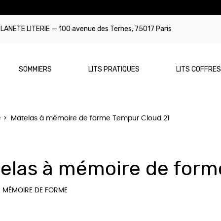
LANETE LITERIE
— 100 avenue des Ternes, 75017 Paris
SOMMIERS
LITS PRATIQUES
LITS COFFRES
e
Matelas à mémoire de forme Tempur Cloud 21
Par Type
Par Dimension
Par Type
Par Dimensi
ca
Sommier à ressorts
Matelas 90x190
Lit Gigogne
Sommier 90
elas à mémoire de form
mmons
Sommier à lattes
Matelas 120x190
Lit Tiroir
Sommier 12
tyrest
Sommier relaxation/électrique
Matelas 140x190
Sommier 14
 MÉMOIRE DE FORME
rns & Foster
Matelas 160x200
Sommier 16
unex
Matelas 180x200
Sommier 180