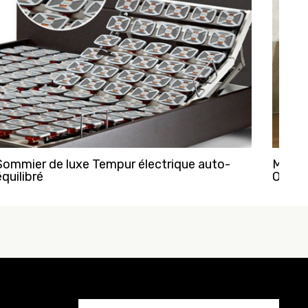
Sommier de luxe Tempur électrique auto-
Matel
équilibré
Origin