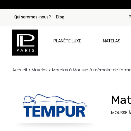
Qui sommes-nous?
Blog
P
PLANÈTE LUXE
MATELAS
Accueil
Matelas
Matelas à Mousse à mémoire de form
Par Marque
Matelas Tre
Mat
Matelas Si
Matelas Beau
MOUSSE À
Matelas Stea
Matelas Col