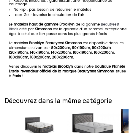
Ressorts Ensachés : garantissant une indépendance de
couchage
No Flip : pas besoin de retourner le matelas
Latex Gel : favorise la circulation de l'air
Le
matelas haut de gamme Brooklyn
de la gamme
Beautyrest
Black
créé par
Simmons
est la garantie d'un sommeil exceptionnel
égal à celui que l'on passe dans les plus grands hôtels.
Le
matelas Brooklyn Beautyrest Simmons
est disponible dans les
dimensions suivantes :
80x200cm, 90x190cm, 90x200cm,
120x190cm, 140x190cm, 140x200cm, 160x190cm, 160x200cm,
180x190cm, 180x200cm, 200x200cm.
Venez découvrir le
matelas Brooklyn
dans notre
boutique Planète
Literie
,
revendeur officiel de la marque Beautyrest Simmons
, située
à
Paris
!
Découvrez dans la même catégorie