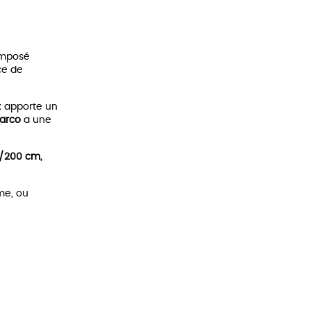
omposé
ce de
ex apporte un
arco
a une
0/200 cm,
ème, ou