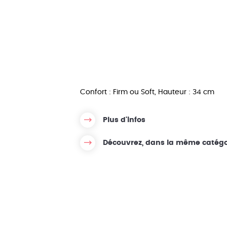
y Hôtel
Matelas 200x200
Sommier aux
marco
Matelas Dimensions personnalisées
Confort : Firm ou Soft, Hauteur : 34 cm
Plus d'infos
Découvrez, dans la même catégo