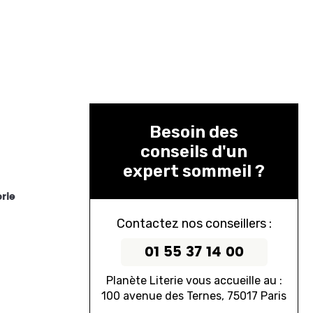
 dimensions personnalisées
Tableaux
Protège matelas
Couettes
Oreillers
Linge de Maison
Table de Chevets
Besoin des
conseils d'un
expert sommeil ?
rie
Contactez nos conseillers :
01 55 37 14 00
Planète Literie vous accueille au :
100 avenue des Ternes, 75017 Paris