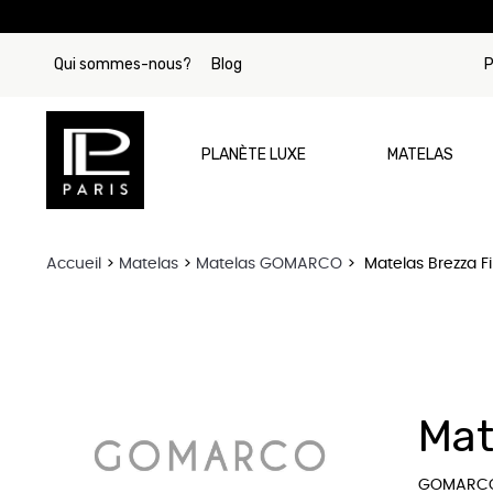
Qui sommes-nous?
Blog
P
PLANÈTE LUXE
MATELAS
Accueil
Matelas
Matelas GOMARCO
Matelas Brezza 
Par Marque
Matelas Tre
Matelas Si
Matelas Beau
Mat
Matelas Stea
Matelas Col
GOMARC