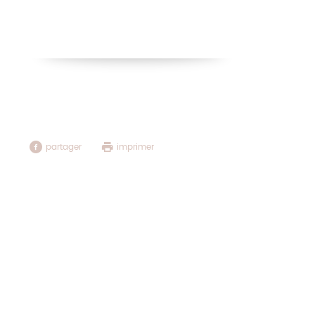
Matelas Seal
Matelas Go
partager
imprimer