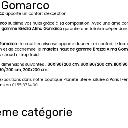
a Gomarco
co
apporte un confort d'exception.
arco
sublime vos nuits grâce à sa composition. Avec une âme c
e gamme Brezza Alma Gomarco
garantie une totale indépendan
 Gomarco
: le coutil en viscose apporte douceur et confort, le lat
n et de cachemire, le
matelas haut de gamme Brezza Alma Gom
p chaud ni trop froid.
s dimensions suivantes :
80X190/200 cm, 90X190/200 cm, 110X19
190/200 cm, 200x200 cm.
expositions dans notre boutique Planète Literie, située à Paris 17
ons au
01.55.37.14.00.
ême catégorie