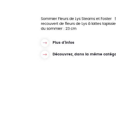
y Hôtel
Matelas 200x200
Sommier aux
marco
Matelas Dimensions personnalisées
Sommier Fleurs de Lys Stearns et Foster
recouvert de fleurs de Lys à lattes tapissi
du sommier : 23 cm
Plus d'infos
Découvrez, dans la même catégo