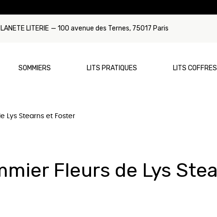
LANETE LITERIE
— 100 avenue des Ternes, 75017 Paris
SOMMIERS
LITS PRATIQUES
LITS COFFRES
e Lys Stearns et Foster
Par Type
Par Dimension
Par Type
Par Dimensi
ca
Sommier à ressorts
Matelas 90x190
Lit Gigogne
Sommier 90
mmons
Sommier à lattes
Matelas 120x190
Lit Tiroir
Sommier 12
mier Fleurs de Lys Stea
tyrest
Sommier relaxation/électrique
Matelas 140x190
Sommier 14
rns & Foster
Matelas 160x200
Sommier 16
unex
Matelas 180x200
Sommier 180