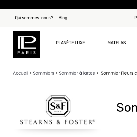
Qui sommes-nous?
Blog
P
PLANÈTE LUXE
MATELAS
Accueil
Sommiers
Sommier à lattes
Sommier Fleurs d
Par Marque
Matelas Tre
Matelas Si
Som
Matelas Beau
Matelas Stea
Matelas Col