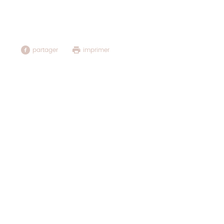
Matelas Seal
Matelas Go
partager
imprimer