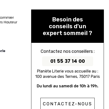
 dimensions personnalisées
Tableaux
Protège matelas
 Sommier
Besoin des
Couettes
ers Hauteur
conseils d'un
Oreillers
expert sommeil ?
Linge de Maison
Table de Chevets
Contactez nos conseillers :
rie
01 55 37 14 00
Planète Literie vous accueille au :
100 avenue des Ternes, 75017 Paris
Du lundi au samedi de 10h à 19h.
CONTACTEZ-NOUS