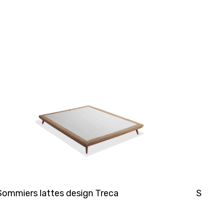
Sommiers lattes design Treca
Sommi