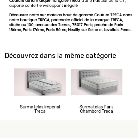
Couture de la marque française Treca
, d'une hauteur de 10 cm,
apporte confort enveloppant inégalé.
Découvrez notre sur matelas haut de gamme Couture TRECA dans
notre boutique TRECA, partenaire officiel de la marque TRECA,
située au 100, avenue des Ternes, 75017 Paris, proche de Paris
16ème, Paris 17ème, Paris 8ème, Neuilly sur Seine et Levallois Perret.
Découvrez dans la même catégorie
Surmatelas Imperial
Surmatelas Paris
S
Treca
Chambord Treca